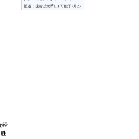
字）
报道：现货以太币ETF可能于7月23
日开始交易
金经
，胜