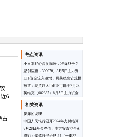
热点资讯
小日本野心高度膨胀，准备战争？
中国底线遭挑战，警惕！
思创医惠（300078）8月5日主力资
金净卖出6764.33万元
ETF资金流入激增，贝莱德资管规模
达10.6万亿美元创纪录新高｜财报见
报道：现货以太币ETF可能于7月23
，较
闻
日开始交易
英维克（002837）8月5日主力资金
近6
净卖出5127.77万元
相关资讯
腰痛的调理
票占
中国人民银行召开2024年支付结算
工作会议
8月28日基金净值：南方安泰混合A
最新净值1.1105，涨0.02%
摄影：钢笔行书妙贴-11（一页32