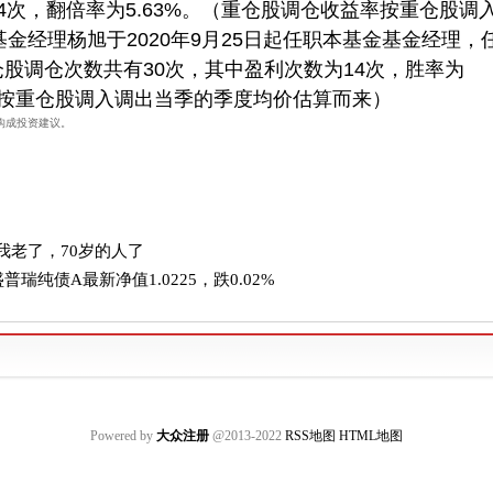
有4次，翻倍率为5.63%。（重仓股调仓收益率按重仓股调
金经理杨旭于2020年9月25日起任职本基金基金经理，
仓股调仓次数共有30次，其中盈利次数为14次，胜率为
益率按重仓股调入调出当季的季度均价估算而来）
构成投资建议。
我老了，70岁的人了
瑞纯债A最新净值1.0225，跌0.02%
Powered by
大众注册
@2013-2022
RSS地图
HTML地图