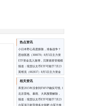
热点资讯
小日本野心高度膨胀，准备战争？
中国底线遭挑战，警惕！
思创医惠（300078）8月5日主力资
金净卖出6764.33万元
ETF资金流入激增，贝莱德资管规模
达10.6万亿美元创纪录新高｜财报见
报道：现货以太币ETF可能于7月23
闻
日开始交易
英维克（002837）8月5日主力资金
净卖出5127.77万元
相关资讯
库里2015年没拿到FMVP确实可惜, 1
个和2个的区别还是很大的
北京雷电、暴雨、大风预警解除，
今天仍有间歇降雨
报道：现货以太币ETF可能于7月23
日开始交易
台军演习射导弹多次脱靶 台军方推