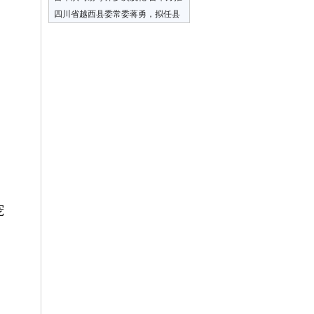
脱是新兵太多导致
四川省越西县委常委蒋勇，拟任县
（市）党委副书记
，
宠